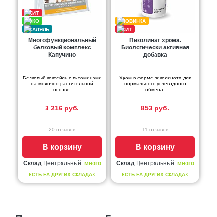
Многофункциональный
Пиколинат хрома.
белковый комплекс
Биологически активная
Капучино
добавка
Белковый коктейль с витаминами
Хром в форме пиколината для
на молочно-растительной
нормального углеводного
основе.
обмена.
3 216 руб.
853 руб.
20 отзывов
11 отзывов
В корзину
В корзину
Склад
Центральный:
много
Склад
Центральный:
много
ЕСТЬ НА ДРУГИХ СКЛАДАХ
ЕСТЬ НА ДРУГИХ СКЛАДАХ