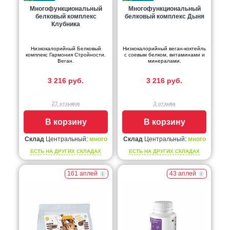
Многофункциональный
Многофункциональный
белковый комплекс
белковый комплекс Дыня
Клубника
Низкокалорийный Белковый
Низкокалорийный веган-коктейль
комплекс Гармония Стройности.
с соевым белком, витаминами и
Веган.
минералами.
3 216 руб.
3 216 руб.
27 отзывов
3 отзыва
В корзину
В корзину
Склад
Центральный:
много
Склад
Центральный:
много
ЕСТЬ НА ДРУГИХ СКЛАДАХ
ЕСТЬ НА ДРУГИХ СКЛАДАХ
161 аплей
43 аплей