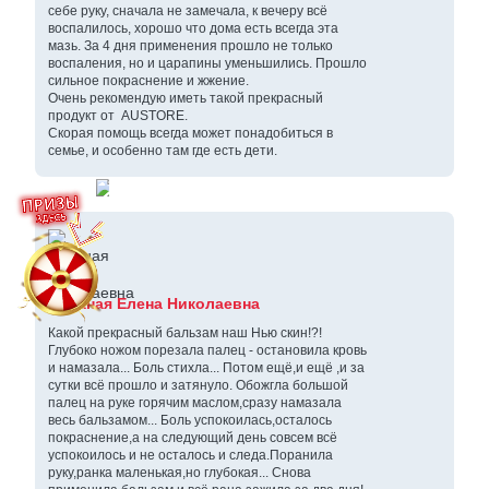
себе руку, сначала не замечала, к вечеру всё
воспалилось, хорошо что дома есть всегда эта
мазь. За 4 дня применения прошло не только
воспаления, но и царапины уменьшились. Прошло
сильное покраснение и жжение.
Очень рекомендую иметь такой прекрасный
продукт от AUSTORE.
Скорая помощь всегда может понадобиться в
семье, и особенно там где есть дети.
Буланая Елена Николаевна
Какой прекрасный бальзам наш Нью скин!?!
Глубоко ножом порезала палец - остановила кровь
и намазала... Боль стихла... Потом ещё,и ещё ,и за
сутки всё прошло и затянуло. Обожгла большой
палец на руке горячим маслом,сразу намазала
весь бальзамом... Боль успокоилась,осталось
покраснение,а на следующий день совсем всё
успокоилось и не осталось и следа.Поранила
руку,ранка маленькая,но глубокая... Снова