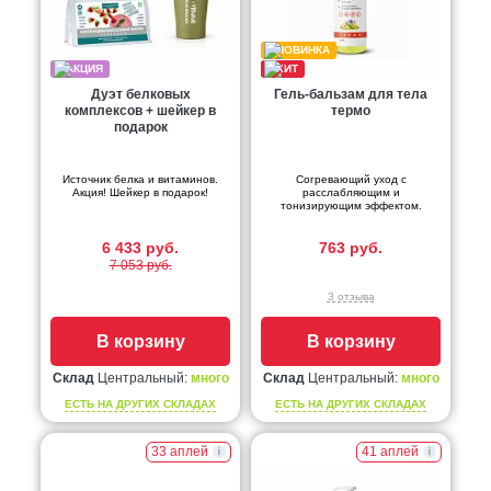
Дуэт белковых
Гель-бальзам для тела
комплексов + шейкер в
термо
подарок
Источник белка и витаминов.
Согревающий уход с
Акция! Шейкер в подарок!
расслабляющим и
тонизирующим эффектом.
6 433 руб.
763 руб.
7 053 руб.
3 отзыва
В корзину
В корзину
Склад
Центральный:
много
Склад
Центральный:
много
ЕСТЬ НА ДРУГИХ СКЛАДАХ
ЕСТЬ НА ДРУГИХ СКЛАДАХ
33 аплей
41 аплей