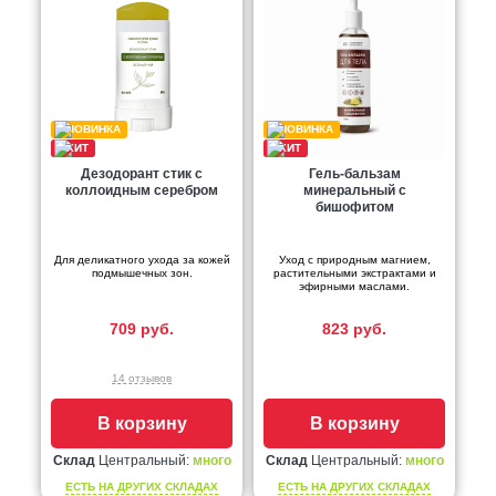
Дезодорант стик с
Гель-бальзам
коллоидным серебром
минеральный с
бишофитом
Для деликатного ухода за кожей
Уход с природным магнием,
подмышечных зон.
растительными экстрактами и
эфирными маслами.
709 руб.
823 руб.
14 отзывов
В корзину
В корзину
Склад
Центральный:
много
Склад
Центральный:
много
ЕСТЬ НА ДРУГИХ СКЛАДАХ
ЕСТЬ НА ДРУГИХ СКЛАДАХ