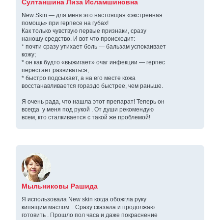
Султаншина Лиза Исламшиновна
New Skin — для меня это настоящая «экстренная
помощь» при герпесе на губах!
Как только чувствую первые признаки, сразу
наношу средство. И вот что происходит:
* почти сразу утихает боль — бальзам успокаивает
кожу;
* он как будто «выжигает» очаг инфекции — герпес
перестаёт развиваться;
* быстро подсыхает, а на его месте кожа
восстанавливается гораздо быстрее, чем раньше.
Я очень рада, что нашла этот препарат! Теперь он
всегда у меня под рукой . От души рекомендую
всем, кто сталкивается с такой же проблемой!
Мыльниковы Рашида
Я использовала New skin когда обожгла руку
кипящим маслом . Сразу сказала и продолжаю
готовить . Прошло пол часа и даже покраснение