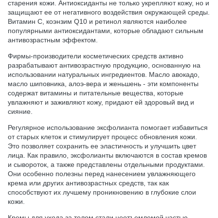
старения кожи. Антиоксиданты не только укрепляют кожу, но и
защищают ее от негативного воздействия окружающей среды.
Витамин С, коэнзим Q10 и ретинол являются наиболее
популярными антиоксидантами, которые обладают сильным
антивозрастным эффектом.
Фирмы-производители косметических средств активно
разрабатывают антивозрастную продукцию, основанную на
использовании натуральных ингредиентов. Масло авокадо,
масло шиповника, алоэ-вера и женьшень - эти компоненты
содержат витамины и питательные вещества, которые
увлажняют и заживляют кожу, придают ей здоровый вид и
сияние.
Регулярное использование эксфолианта помогает избавиться
от старых клеток и стимулирует процесс обновления кожи.
Это позволяет сохранить ее эластичность и улучшить цвет
лица. Как правило, эксфолианты включаются в состав кремов
и сывороток, а также представлены отдельными продуктами.
Они особенно полезны перед нанесением увлажняющего
крема или других антивозрастных средств, так как
способствуют их лучшему проникновению в глубокие слои
кожи.
Кремы для ухода за телом стали неотъемлемой частью