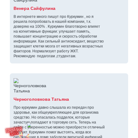
Венера Сайфулина
В интернете много пишут про Куркумин , но я
решила попробовать в нашей компании, т.к.
доверяю на 100% . Куркумин благотворно влияет
на когнитивные функции: улучшает память,
повышает концентрацию и скорость обработки
информации. Как сильный антиоксидант, вещество
защищает клетки мозга от негативных возрастных
факторов. Нормализует работу ЖКТ.
Рекомендую педагогам ,студентам.
Черноголовкова Татьяна
Про куркумин давно слышала из передач про
здоровье, как общеукрепляющее для организма
средство. Но опасалась подделок, которые
зачастую попадают в торговую сеть. Теперь на
сайте с уверенностью можно приобрести отличный
продукт. Куркумин помог выстоять, когда все
окружающие в доме заболели вирусной инфекций.