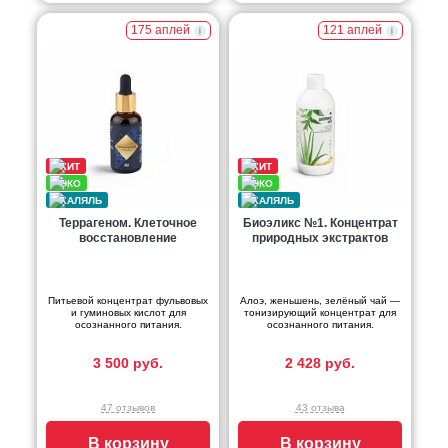
175 аплей
121 аплей
Террагеном. Клеточное
Биоэликс №1. Концентрат
восстановление
природных экстрактов
Питьевой концентрат фульвовых
Алоэ, женьшень, зелёный чай —
и гуминовых кислот для
тонизирующий концентрат для
осознанного питания.
осознанного питания.
3 500 руб.
2 428 руб.
47 отзывов
43 отзыва
В корзину
В корзину