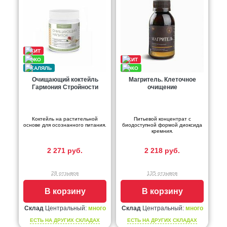
Очищающий коктейль
Магритель. Клеточное
Гармония Стройности
очищение
Коктейль на растительной
Питьевой концентрат с
основе для осознанного питания.
биодоступной формой диоксида
кремния.
2 271 руб.
2 218 руб.
28 отзывов
135 отзывов
В корзину
В корзину
Склад
Центральный:
много
Склад
Центральный:
много
ЕСТЬ НА ДРУГИХ СКЛАДАХ
ЕСТЬ НА ДРУГИХ СКЛАДАХ