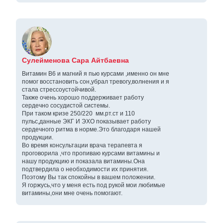
Сулейменова Сара Айтбаевна
Витамин В6 и магний я пью курсами ,именно он мне
помог восстановить сон,убрал тревогу,волнения и я
стала стрессоустойчивой.
Также очень хорошо поддерживает работу
сердечно сосудистой системы.
При таком кризе 250/220 мм.рт.ст и 110
пульс,данные ЭКГ И ЭХО показывает работу
сердечного ритма в норме.Это благодаря нашей
продукции.
Во время консультации врача терапевта я
проговорила ,что пропиваю курсами витамины и
нашу продукцию и показала витамины.Она
подтвердила о необходимости их принятия.
Поэтому Вы так спокойны в вашем положении.
Я горжусь,что у меня есть под рукой мои любимые
витамины,они мне очень помогают.