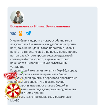
Богдановская Ирина Вениаминовна
У меня были судороги в ногах, особенно когда
ложусь спать. Не знаешь, как удобно пристроить
ноги, пока не найдёшь такое положение, чтобы
ничего не тянуло. Я ещё и по ночам просыпалась
по три раза. Утром просыпаешься едва живой,
словно разбитое корыто, а день ещё только
начинается. Встаёшь — и уже чувствуешь
усталость.
Когда в нашей компании появился Mg+B6, я сразу
его приобрела и начала принимать. Через
несколько дней приёма я перестала просыпаться
по ночам. Это значит, что я стала лучше
высыпаться и утром просыпаюсь бодрой и
отдохнувшей — иногда даже раньше будильника.
Судороги в ногах прошли.
У кого есть такие проблемы всем рекомендую
Mg+B6.