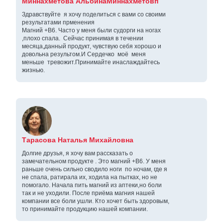
Миннахметова АльбинаМиннахметовп
Здравствуйте я хочу поделиться с вами со своими
результатами прменения
Магний +В6. Часто у меня были судорги на ногах
,плохо спала. Сейчас принимая в течении
месяца,данный продукт, чувствую себя хорошо и
довольна результом.И Сердечко моё меня
меньше тревожит.Принимайте инаслаждайтесь
жизнью.
Тарасова Наталья Михайловна
Долгие друзья, я хочу вам рассказать о
замечательном продукте . Это магний +В6. У меня
раньше очень сильно сводило ноги по ночам, где я
не спала, ратирала их, ходила на пытках, но не
помогало. Начала пить магний из аптеки,но боли
так и не уходили. После приёма магния нашей
компании все боли ушли. Кто хочет быть здоровым,
то принимайте продукцию нашей компании.