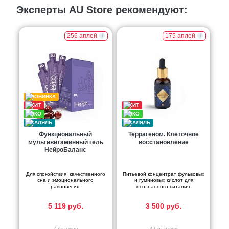
Эксперты AU Store рекомендуют:
256 аплей
175 аплей
Функциональный
Террагеном. Клеточное
мультивитаминный гель
восстановление
НейроБаланс
Для спокойствия, качественного
Питьевой концентрат фульвовых
сна и эмоционального
и гуминовых кислот для
равновесия.
осознанного питания.
5 119 руб.
3 500 руб.
7 отзывов
47 отзывов