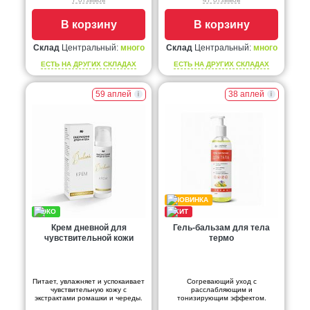
В корзину
В корзину
Склад
Центральный:
много
Склад
Центральный:
много
ЕСТЬ НА ДРУГИХ СКЛАДАХ
ЕСТЬ НА ДРУГИХ СКЛАДАХ
59 аплей
38 аплей
Крем дневной для
Гель-бальзам для тела
чувствительной кожи
термо
Питает, увлажняет и успокаивает
Согревающий уход с
чувствительную кожу с
расслабляющим и
экстрактами ромашки и череды.
тонизирующим эффектом.