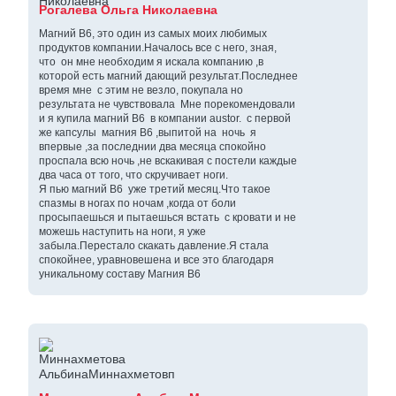
Рогалева Ольга Николаевна
Магний В6, это один из самых моих любимых
продуктов компании.Началось все с него, зная,
что он мне необходим я искала компанию ,в
которой есть магний дающий результат.Последнее
время мне с этим не везло, покупала но
результата не чувствовала Мне порекомендовали
и я купила магний В6 в компании austor. с первой
же капсулы магния В6 ,выпитой на ночь я
впервые ,за последнии два месяца спокойно
проспала всю ночь ,не вскакивая с постели каждые
два часа от того, что скручивает ноги.
Я пью магний В6 уже третий месяц.Что такое
спазмы в ногах по ночам ,когда от боли
просыпаешься и пытаешься встать с кровати и не
можешь наступить на ноги, я уже
забыла.Перестало скакать давление.Я стала
спокойнее, уравновешена и все это благодаря
уникальному составу Магния В6