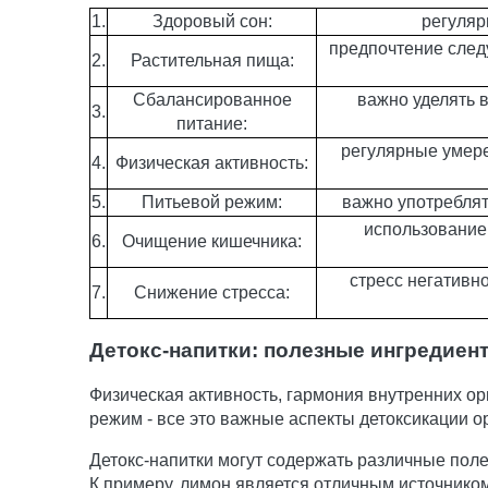
1.
Здоровый сон:
регуляр
предпочтение след
2.
Растительная пища:
Сбалансированное
важно уделять 
3.
питание:
регулярные умер
4.
Физическая активность:
5.
Питьевой режим:
важно употреблят
использование 
6.
Очищение кишечника:
стресс негативн
7.
Снижение стресса:
Детокс-напитки: полезные ингредиен
Физическая активность, гармония внутренних ор
режим - все это важные аспекты детоксикации о
Детокс-напитки могут содержать различные поле
К примеру, лимон является отличным источнико