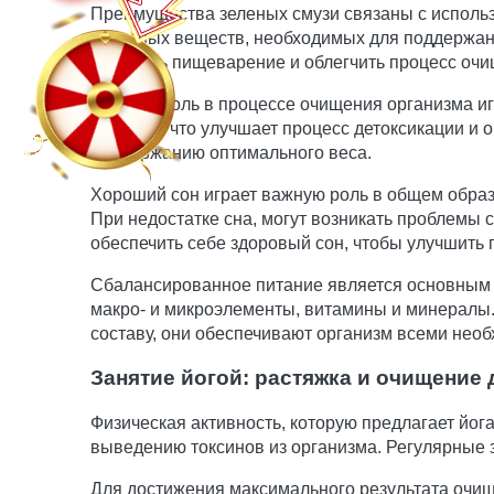
Преимущества зеленых смузи связаны с исполь
полезных веществ, необходимых для поддержан
улучшить пищеварение и облегчить процесс очи
Важную роль в процессе очищения организма и
веществ, что улучшает процесс детоксикации и 
поддержанию оптимального веса.
Хороший сон играет важную роль в общем образе
При недостатке сна, могут возникать проблемы 
обеспечить себе здоровый сон, чтобы улучшить
Сбалансированное питание является основным ф
макро- и микроэлементы, витамины и минералы.
составу, они обеспечивают организм всеми не
Занятие йогой: растяжка и очищение 
Физическая активность, которую предлагает йог
выведению токсинов из организма. Регулярные з
Для достижения максимального результата очищ