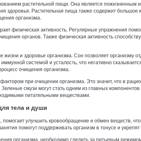
зованием растительной пищи. Она является пожизненным и
ия здоровья. Растительная пища также содержит большое 
щения организма.
грает физическая активность. Регулярные упражнения пом
очищения органов. Также физическая активность способств
 жизни и здоровье организма. Сон позволяет организму отд
с иммунной системой и усталость, что негативно сказывает
 процесс очищения организма.
актором при очищении организма. Это значит, что в раци
 Зеленые смузи могут стать одним из главных компонентов
обходимыми питательными веществами.
для тела и души
а, помогает улучшить кровообращение и обмен веществ, чт
анятия помогут поддерживать организм в тонусе и укрепят
ения организма, необходимо следить за питьевым режимом