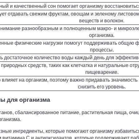
ный и качественный сон помогает организму восстановиться
ует отдавать свежим фруктам, овощам и зеленому листовом
веществ и волокон.
внимание разнообразным и полноценным макро- и микроэле
организма.
енные физические нагрузки помогут поддерживать общую 
процессы.
ь достаточное количество воды каждый день для эффектив
природных средств, таких как клетчатка и натуральные отр
пищеварение.
о влияет на организм, поэтому важно придавать значимость
снизить его уровень.
ты для организма
ганов, сбалансированное питание, растительная пища, очи
рганизма.
зные ингредиенты, которые помогают организму избавиться
м витамина C и антиоксидантов, которые поддерживают раб