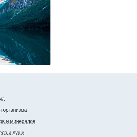
ма
я организма
нов и минералов
ела и души