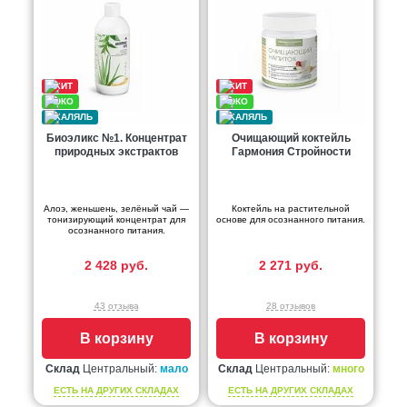
Биоэликс №1. Концентрат
Очищающий коктейль
природных экстрактов
Гармония Стройности
Алоэ, женьшень, зелёный чай —
Коктейль на растительной
тонизирующий концентрат для
основе для осознанного питания.
осознанного питания.
2 428 руб.
2 271 руб.
43 отзыва
28 отзывов
В корзину
В корзину
Склад
Центральный:
мало
Склад
Центральный:
много
ЕСТЬ НА ДРУГИХ СКЛАДАХ
ЕСТЬ НА ДРУГИХ СКЛАДАХ