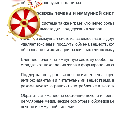
общее благополучие организма.
Взаимосвязь печени и иммунной сис
Иммунная система также играет ключевую роль в
работают вместе для поддержания здоровья.
Печень и иммунная система взаимосвязаны друг
удаляет токсины и продукты обмена веществ, ко
образовании и активации различных клеток имму
Влияние печени на иммунную систему особенно 
страдать от накопления жира и формирования с
Поддержание здоровья печени имеет решающее 
антиоксидантами и питательными веществами, в
рекомендуется ограничить потребление алкоголя
Обратить внимание на состояние печени и прин
регулярные медицинские осмотры и обследовани
печени и иммунной системе.