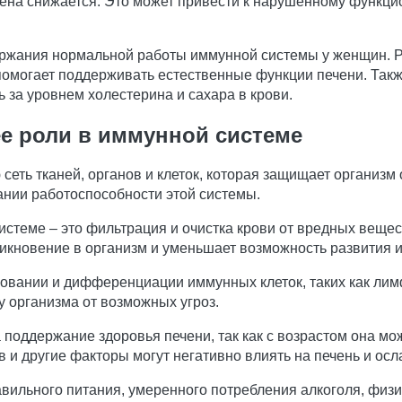
огена снижается. Это может привести к нарушенному функц
ржания нормальной работы иммунной системы у женщин. Р
помогает поддерживать естественные функции печени. Так
 за уровнем холестерина и сахара в крови.
е роли в иммунной системе
еть тканей, органов и клеток, которая защищает организм 
ании работоспособности этой системы.
стеме – это фильтрация и очистка крови от вредных веществ
никновение в организм и уменьшает возможность развития 
азовании и дифференциации иммунных клеток, таких как ли
 организма от возможных угроз.
оддержание здоровья печени, так как с возрастом она мож
в и другие факторы могут негативно влиять на печень и ос
вильного питания, умеренного потребления алкоголя, физи