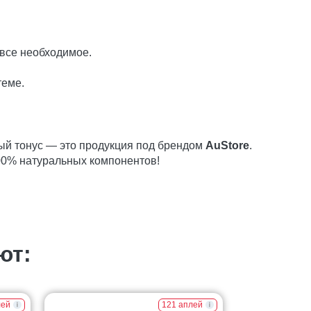
 все необходимое.
теме.
ый тонус — это продукция под брендом
AuStore
.
00% натуральных компонентов!
ют:
лей
121 аплей