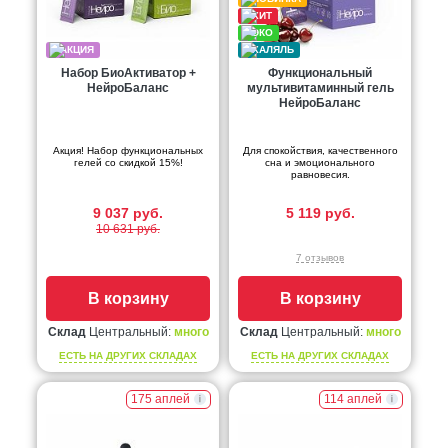
Набор БиоАктиватор +
Функциональный
НейроБаланс
мультивитаминный гель
НейроБаланс
Акция! Набор функциональных
Для спокойствия, качественного
гелей со скидкой 15%!
сна и эмоционального
равновесия.
9 037 руб.
5 119 руб.
10 631 руб.
7 отзывов
В корзину
В корзину
Склад
Центральный:
много
Склад
Центральный:
много
ЕСТЬ НА ДРУГИХ СКЛАДАХ
ЕСТЬ НА ДРУГИХ СКЛАДАХ
175 аплей
114 аплей