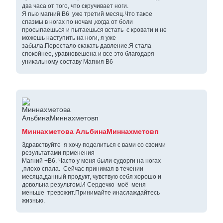
два часа от того, что скручивает ноги.
Я пью магний В6 уже третий месяц.Что такое
спазмы в ногах по ночам ,когда от боли
просыпаешься и пытаешься встать с кровати и не
можешь наступить на ноги, я уже
забыла.Перестало скакать давление.Я стала
спокойнее, уравновешена и все это благодаря
уникальному составу Магния В6
Миннахметова АльбинаМиннахметовп
Здравствуйте я хочу поделиться с вами со своими
результатами прменения
Магний +В6. Часто у меня были судорги на ногах
,плохо спала. Сейчас принимая в течении
месяца,данный продукт, чувствую себя хорошо и
довольна результом.И Сердечко моё меня
меньше тревожит.Принимайте инаслаждайтесь
жизнью.