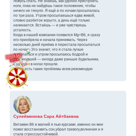
ложусь спать. Не знаешь, как удобно пристроить
ноги, пока не найдёшь такое положение, чтобы
ничего не тянуло. Я ещё и по ночам просыпалась
по три раза. Утром просыпаешься едва живой,
словно разбитое корыто, а день ещё только
начинается. Встаёшь — и уже чувствуешь
усталость.
Когда в нашей компании появился Mg+B6, я сразу
его приобрела и начала принимать. Через
несколько дней приёма я перестала просыпаться
по ночам. Это значит, что я стала лучше
высыпаться и утром просыпаюсь бодрой и
отдохнувшей — иногда даже раньше будильника.
Судороги в ногах прошли.
У кого есть такие проблемы всем рекомендую
Mg+B6.
Сулейменова Сара Айтбаевна
Витамин В6 и магний я пью курсами ,именно он мне
помог восстановить сон,убрал тревогу,волнения и я
стала стрессоустойчивой.