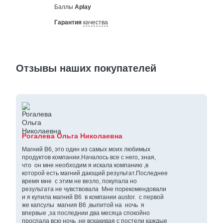
Баллы
Aplay
Гарантия
качества
Отзывы наших покупателей
Рогалева Ольга Николаевна
Магний В6, это один из самых моих любимых
продуктов компании.Началось все с него, зная,
что он мне необходим я искала компанию ,в
которой есть магний дающий результат.Последнее
время мне с этим не везло, покупала но
результата не чувствовала Мне порекомендовали
и я купила магний В6 в компании austor. с первой
же капсулы магния В6 ,выпитой на ночь я
впервые ,за последнии два месяца спокойно
проспала всю ночь ,не вскакивая с постели каждые