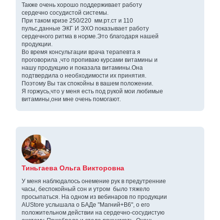
Также очень хорошо поддерживает работу
сердечно сосудистой системы.
При таком кризе 250/220 мм.рт.ст и 110
пульс,данные ЭКГ И ЭХО показывает работу
сердечного ритма в норме.Это благодаря нашей
продукции.
Во время консультации врача терапевта я
проговорила ,что пропиваю курсами витамины и
нашу продукцию и показала витамины.Она
подтвердила о необходимости их принятия.
Поэтому Вы так спокойны в вашем положении.
Я горжусь,что у меня есть под рукой мои любимые
витамины,они мне очень помогают.
Тиньгаева Ольга Викторовна
У меня наблюдалось онемение рук в предутренние
часы, беспокойный сон и утром было тяжело
просыпаться. На одном из вебинаров по продукции
AUStore услышала о БАДе "Магний+В6", о его
положительном действии на сердечно-сосудистую